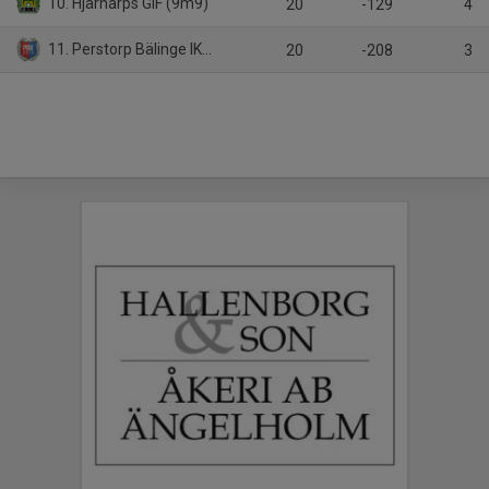
10. Hjärnarps GIF (9m9)
20
-129
4
11. Perstorp Bälinge IK (9m9)
20
-208
3