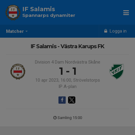
IF Salamis
Spannarps dynamiter
Logga in
Matcher
IF Salamis - Västra Karups FK
Division 4 Dam Nordvästra Skåne
1 - 1
10 apr 2023, 16:00, Strövelstorps
IP A-plan
Samling 15:00