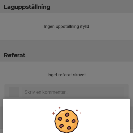
Laguppställning
Ingen uppställning ifylld
Referat
Inget referat skrivet
Tabell