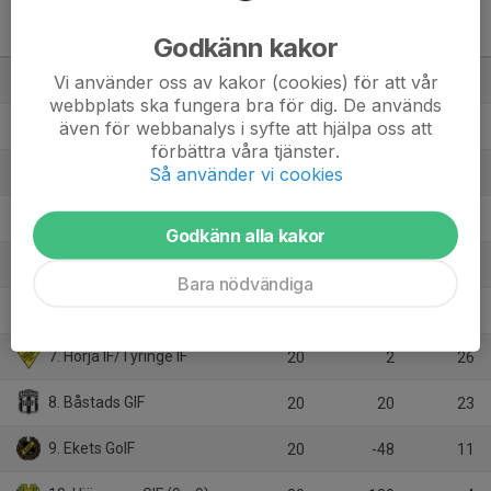
Division 4 Dam Nordvästra
Skåne
M
+/-
P
Godkänn kakor
Vi använder oss av kakor (cookies) för att vår
1. Billesholms IK
20
95
51
webbplats ska fungera bra för dig. De används
även för webbanalys i syfte att hjälpa oss att
2. Strövelstorps GoIF/IF Salamis
20
73
46
förbättra våra tjänster.
Så använder vi cookies
3. Bjärelaget DFF
20
69
44
4. Röstånga IS/SvalövsBK/Kågeröds BoIF
20
61
40
Godkänn alla kakor
5. Västra Karups FK
20
32
37
Bara nödvändiga
6. Ljungbyheds IF
20
33
36
7. Hörja IF/Tyringe IF
20
2
26
8. Båstads GIF
20
20
23
9. Ekets GoIF
20
-48
11