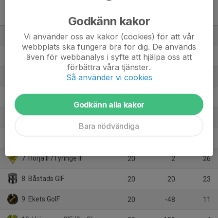
Division 4 Dam Nordvästra
Skåne
M
+/-
P
Godkänn kakor
Vi använder oss av kakor (cookies) för att vår
1. Billesholms IK
20
95
51
webbplats ska fungera bra för dig. De används
även för webbanalys i syfte att hjälpa oss att
2. Strövelstorps GoIF/IF Salamis
20
73
46
förbättra våra tjänster.
Så använder vi cookies
3. Bjärelaget DFF
20
69
44
4. Röstånga IS/SvalövsBK/Kågeröds BoIF
20
61
40
Godkänn alla kakor
5. Västra Karups FK
20
32
37
Bara nödvändiga
6. Ljungbyheds IF
20
33
36
7. Hörja IF/Tyringe IF
20
2
26
8. Båstads GIF
20
20
23
9. Ekets GoIF
20
-48
11