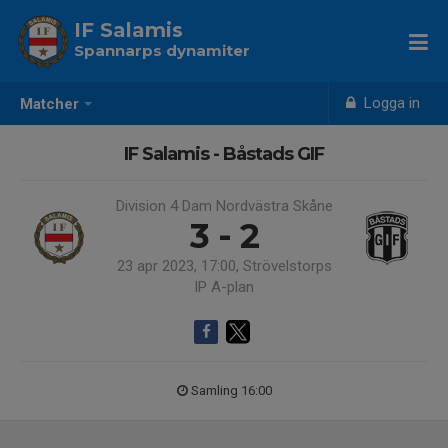
IF Salamis
Spannarps dynamiter
Logga in
Matcher
IF Salamis - Båstads GIF
Division 4 Dam Nordvästra Skåne
3 - 2
23 apr 2023, 17:00, Strövelstorps
IP A-plan
Samling 16:00