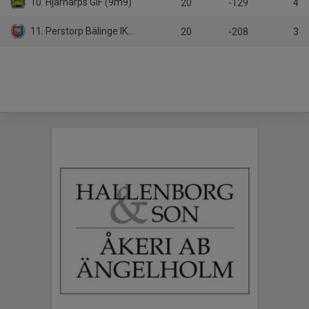
10. Hjärnarps GIF (9m9)
20
-129
4
11. Perstorp Bälinge IK (9m9)
20
-208
3