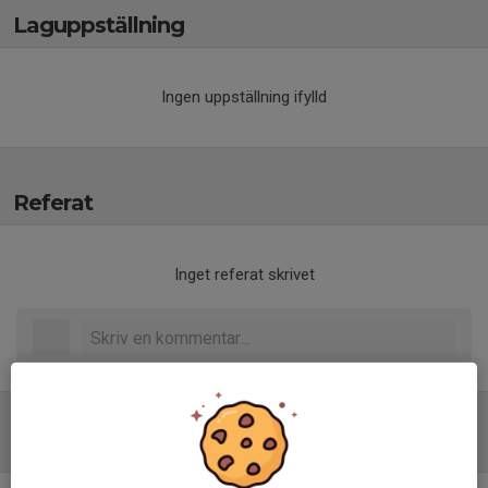
Laguppställning
Ingen uppställning ifylld
Referat
Inget referat skrivet
Tabell