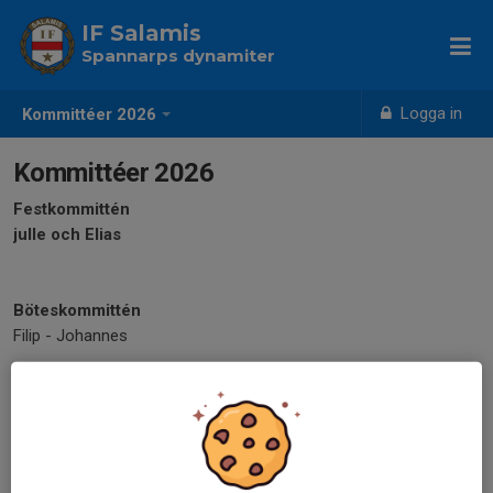
IF Salamis
Spannarps dynamiter
Logga in
Kommittéer 2026
Kommittéer 2026
Festkommittén
julle och Elias
Böteskommittén
Filip - Johannes
Mediakommittén
Robin och Elias