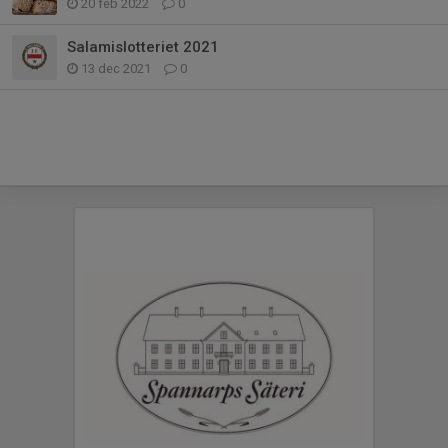
20 feb 2022
0
Salamislotteriet 2021
13 dec 2021
0