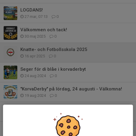
LOGDANS!
27 mar, 07:13
0
Välkommen och tack!
30 maj 2025
0
Knatte- och Fotbollsskola 2025
16 apr 2025
0
Seger för di blåe i korvaderbyt
24 aug 2024
0
"KorvaDerby" på lördag, 24 augusti - Välkomna!
19 aug 2024
0
Sommarfest - 13 juli
21 maj 2024
0
Köp din jord på Salamis
30 mar 2024
0