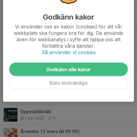
Nya tider
Godkänn kakor
24 mar 2024
0
Vi använder oss av kakor (cookies) för att vår
Årsmöte och lite fest!
webbplats ska fungera bra för dig. De används
även för webbanalys i syfte att hjälpa oss att
14 jan 2024
0
förbättra våra tjänster.
Så använder vi cookies
Uppesäläkväll 2023
22 nov 2023
0
Godkänn alla kakor
Årsfest i Starby Bygdegård
12 jan 2023
0
Bara nödvändiga
Årsmöte 11 februari
9 jan 2023
0
Uppesäläkväll
2 dec 2022
0
Årsmöte 12 mars (kl 09.00)