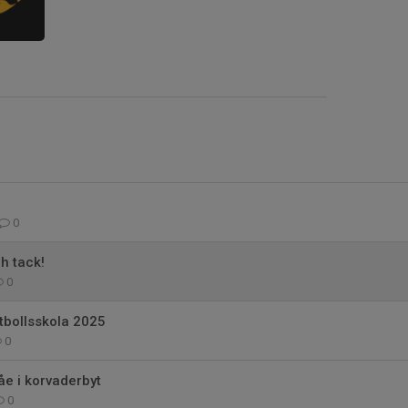
0
h tack!
0
tbollsskola 2025
0
åe i korvaderbyt
0