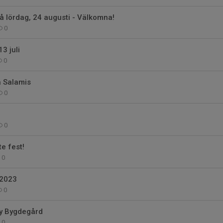
å lördag, 24 augusti - Välkomna!
0
3 juli
0
å Salamis
0
0
te fest!
0
 2023
0
by Bygdegård
0