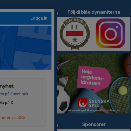
Följ di blåe dynamiterna
Logga in
 nyhet
la på Facebook
la på X
heter via RSS
Sponsorer