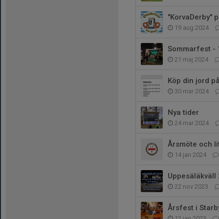
"KorvaDerby" p
19 aug 2024
Sommarfest - 1
21 maj 2024
Köp din jord p
30 mar 2024
Nya tider
24 mar 2024
Årsmöte och li
14 jan 2024
Uppesäläkväll
22 nov 2023
Årsfest i Star
12 jan 2023