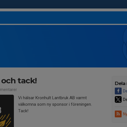
och tack!
Dela
mentarer
De
Vi hälsar Kronhult Lantbruk AB varmt
De
välkomna som ny sponsor i föreningen.
Tack!
Ny