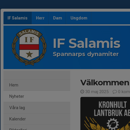
IF Salamis
Herr
Dam
Ungdom
IF Salamis
Spannarps dynamiter
Välkommen 
Hem
30 maj 2025
0 kom
Nyheter
Våra lag
Kalender