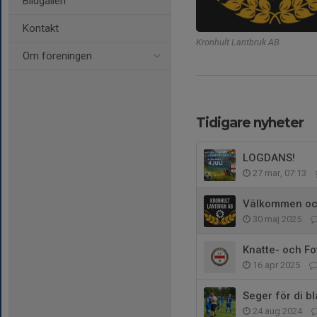
Bildgalleri
Kontakt
Kronhult Lantbruk AB
Om föreningen
Tidigare nyheter
LOGDANS!
27 mar, 07:13
Välkommen oc
30 maj 2025
Knatte- och Fo
16 apr 2025
Seger för di bl
24 aug 2024