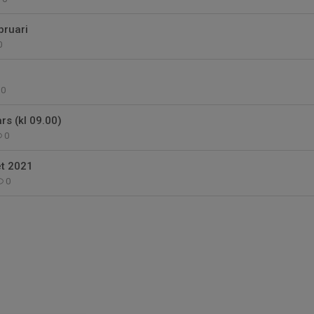
bruari
0
0
s (kl 09.00)
0
et 2021
0