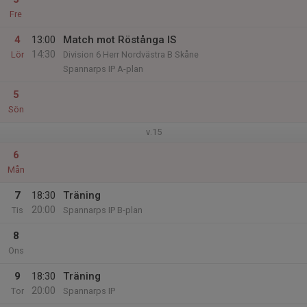
Fre
4
13:00
Match mot Röstånga IS
14:30
Lör
Division 6 Herr Nordvästra B Skåne
Spannarps IP A-plan
5
Sön
v.15
6
Mån
7
18:30
Träning
20:00
Tis
Spannarps IP B-plan
8
Ons
9
18:30
Träning
20:00
Tor
Spannarps IP