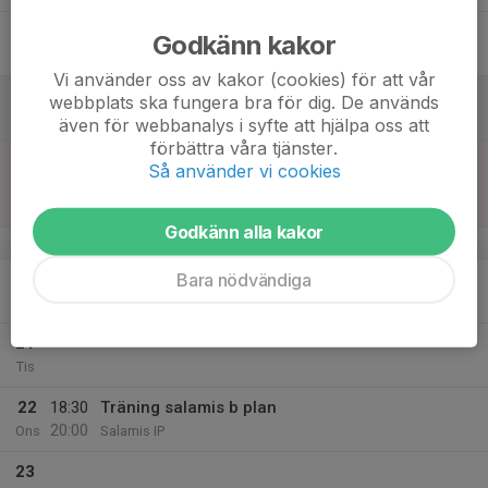
17
Godkänn kakor
Fre
Vi använder oss av kakor (cookies) för att vår
18
webbplats ska fungera bra för dig. De används
Lör
även för webbanalys i syfte att hjälpa oss att
förbättra våra tjänster.
19
00:00
Match mot Vedby/Rönne IF
Så använder vi cookies
01:30
Sön
Division 6 Herr Nordvästra B Skåne
Spannarps IP A-plan
Godkänn alla kakor
v.17
Bara nödvändiga
20
18:30
Träning b plan
20:00
Mån
Salamis IP
21
Tis
22
18:30
Träning salamis b plan
20:00
Ons
Salamis IP
23