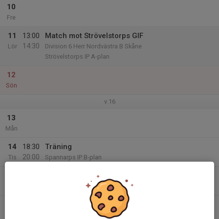
10
Fre
11
13:00
Match mot Strövelstorps GIF
14:30
Lör
Division 6 Herr Nordvästra B Skåne
Strövelstorps IP A-plan
12
Sön
v.16
13
Mån
14
18:30
Träning
20:00
Tis
Spannarps IP B-plan
15
Ons
16
18:30
Träning
20:00
Tor
Spannarps IP