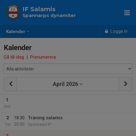
IF Salamis
Spannarps dynamiter
Logga in
Kalender
Kalender
Gå till idag
|
Prenumerera
April 2026
1
Ons
2
18:30
Träning salamis
20:00
Tor
Spannarps IP
3