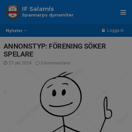
IF Salamis
Spannarps dynamiter
Logga in
Nyheter
ANNONSTYP: FÖRENING SÖKER
SPELARE
27 okt 2024
0 kommentarer