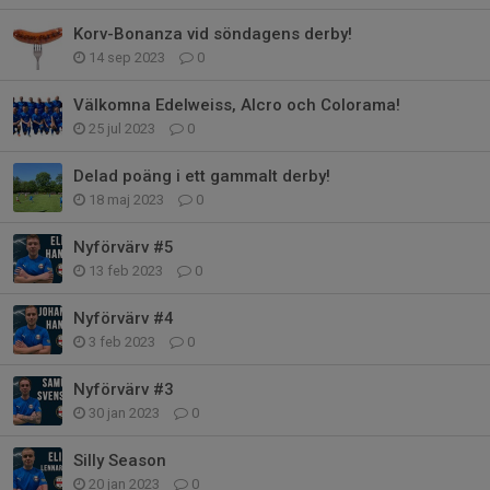
Korv-Bonanza vid söndagens derby!
14 sep 2023
0
Välkomna Edelweiss, Alcro och Colorama!
25 jul 2023
0
Delad poäng i ett gammalt derby!
18 maj 2023
0
Nyförvärv #5
13 feb 2023
0
Nyförvärv #4
3 feb 2023
0
Nyförvärv #3
30 jan 2023
0
Silly Season
20 jan 2023
0