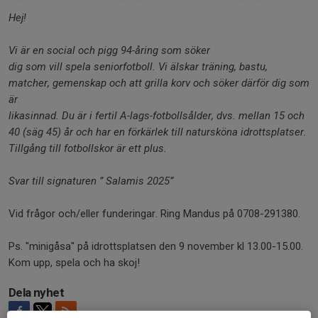
Hej!
Vi är en social och pigg 94-åring som söker
dig som vill spela seniorfotboll.
Vi älskar träning, bastu,
matcher, gemenskap och att grilla korv
och söker därför dig som
är
likasinnad. Du är i fertil A-lags-fotbollsålder, dvs. mellan 15 och
40 (säg 45) år och har en förkärlek till natursköna idrottsplatser.
Tillgång till fotbollskor är ett plus.
Svar till signaturen ” Salamis 2025”
Vid frågor och/eller funderingar. Ring Mandus på 0708-291380.
Ps. "minigåsa" på idrottsplatsen den 9 november kl 13.00-15.00.
Kom upp, spela och ha skoj!
Dela nyhet