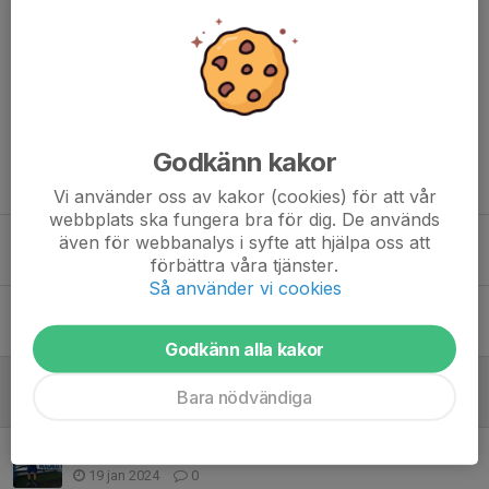
Kommentarer
Godkänn kakor
Tidigare nyheter
Vi använder oss av kakor (cookies) för att vår
webbplats ska fungera bra för dig. De används
Träna med dii Blue Dynamites!
även för webbanalys i syfte att hjälpa oss att
förbättra våra tjänster.
17 nov 2025
0
Så använder vi cookies
Huvudtränare 2025
17 dec 2024
0
Godkänn alla kakor
ANNONSTYP: FÖRENING SÖKER SPELARE
Bara nödvändiga
27 okt 2024
0
Ny assisterande tränare!
19 jan 2024
0