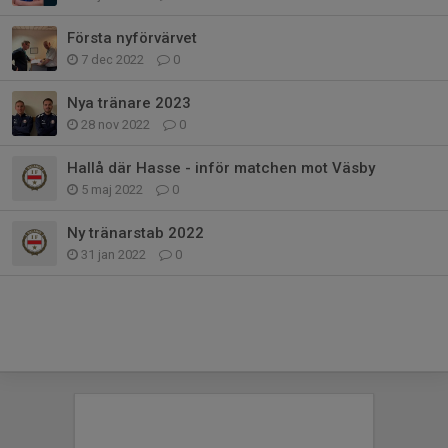
Första nyförvärvet
7 dec 2022
0
Nya tränare 2023
28 nov 2022
0
Hallå där Hasse - inför matchen mot Väsby
5 maj 2022
0
Ny tränarstab 2022
31 jan 2022
0